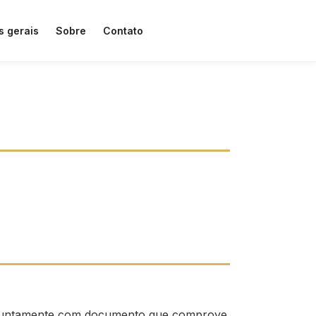
s gerais
Sobre
Contato
O, juntamente com documento que comprove