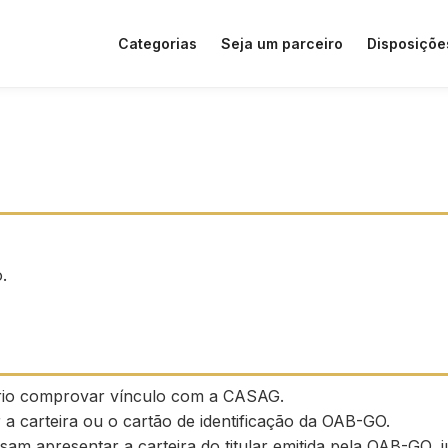
Categorias
Seja um parceiro
Disposiçõe
.
ário comprovar vínculo com a CASAG.
a carteira ou o cartão de identificação da OAB-GO.
isam apresentar a carteira do titular emitida pela OAB-G