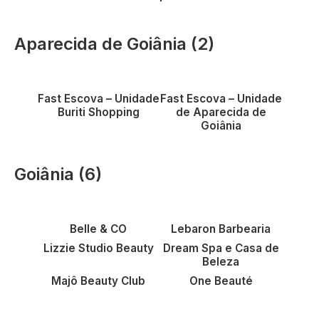
Aparecida de Goiânia (2)
Vantagens em beleza e
Vantagens em beleza e
estética
estética
Fast Escova – Unidade
Fast Escova – Unidade
Buriti Shopping
de Aparecida de
Goiânia
Goiânia (6)
Vantagens em beleza
Vantagens em serviços
Vantagens em beleza
de beleza
Belle & CO
Lebaron Barbearia
Lizzie Studio Beauty
Dream Spa e Casa de
Vantagens em serviços
Vantagens em serviços
de beleza
de beleza
Beleza
Majô Beauty Club
One Beauté