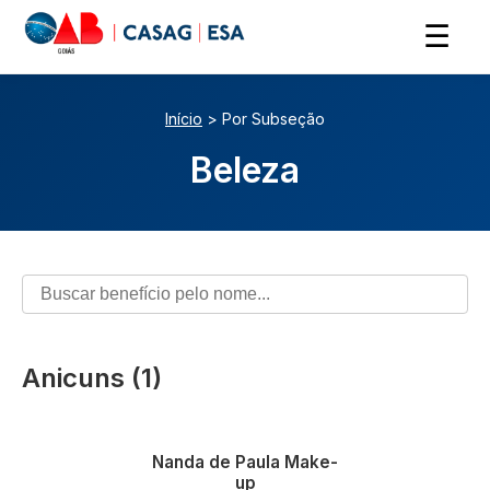
☰
Início
> Por Subseção
Beleza
Anicuns (1)
Vantagens em beleza e
estética
Nanda de Paula Make-
up