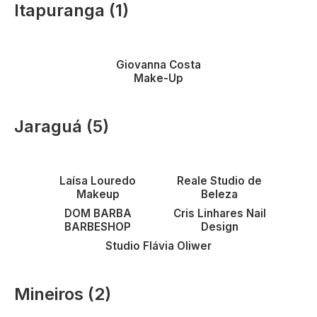
Itapuranga (1)
Vantagens em
maquiagens
Giovanna Costa
Make-Up
Jaraguá (5)
Vantagens em
maquiagem
Vantagens em beleza
Laísa Louredo
Reale Studio de
Vantagens em
autocuidado
Vantagens em nail design
Makeup
Beleza
DOM BARBA
Cris Linhares Nail
Vantagens em
maquiagens e fotografia
BARBESHOP
Design
Studio Flávia Oliwer
Mineiros (2)
Vantagens em beleza e
Vantagens em estética e