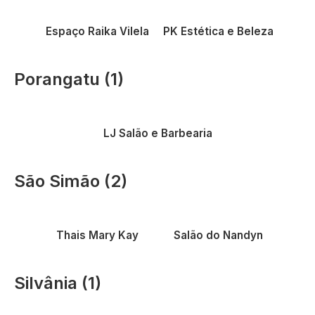
estética
beleza
Espaço Raika Vilela
PK Estética e Beleza
Porangatu (1)
LJ Salão e Barbearia
São Simão (2)
Vantagens em itens de
beleza
Vantagens em beleza
Thais Mary Kay
Salão do Nandyn
Silvânia (1)
Vantagens em beleza e