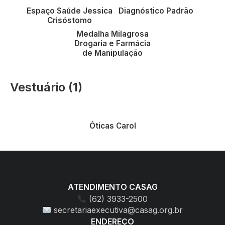
Espaço Saúde Jessica
Diagnóstico Padrão
Vantagens em
medicamentos e saúde
Crisóstomo
Medalha Milagrosa
Drogaria e Farmácia
de Manipulação
Vestuário (1)
Vantagens em ótica
Óticas Carol
ATENDIMENTO CASAG
(62) 3933-2500
secretariaexecutiva@casag.org.br
ENDEREÇO