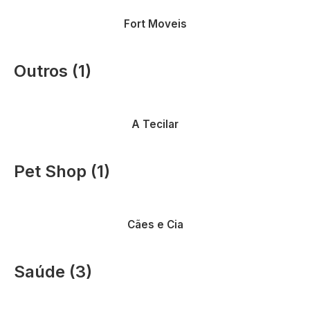
Vantagens em móveis
Fort Moveis
Outros (1)
Vantagens em
A Tecilar
Pet Shop (1)
Vantagens em pet shop
Cães e Cia
Saúde (3)
Vantagens em estética e
Vantagens em exames e
saúde
saúde