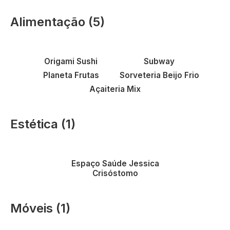
Alimentação (5)
Vantagens em
Vantagens em
alimentação
alimentação
Vantagens em
Vantagens em
alimetação
alimentação
Origami Sushi
Subway
Vantagens em
alimentação
Planeta Frutas
Sorveteria Beijo Frio
Açaiteria Mix
Estética (1)
Vantagens em estética e
saúde
Espaço Saúde Jessica
Crisóstomo
Móveis (1)