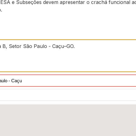
ESA e Subseções devem apresentar o crachá funcional a
.
a B, Setor São Paulo - Caçu–GO.
aulo - Caçu