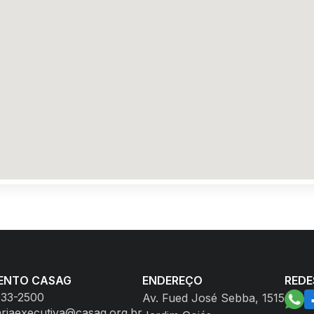
ENTO CASAG
ENDEREÇO
REDE
933-2500
Av. Fued José Sebba, 1515
ariaexecutiva@casag.org.br