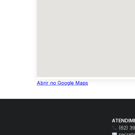
Abrir no Google Maps
ATENDIM
(62) 3
secret