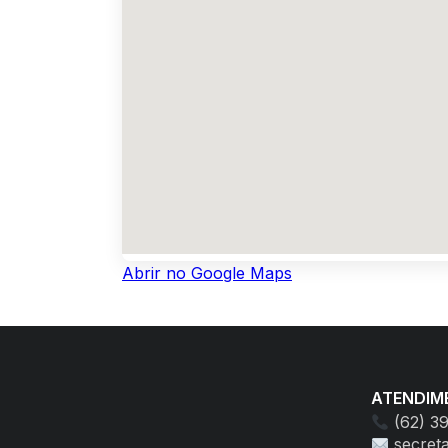
Abrir no Google Maps
ATENDIM
(62) 3
secret