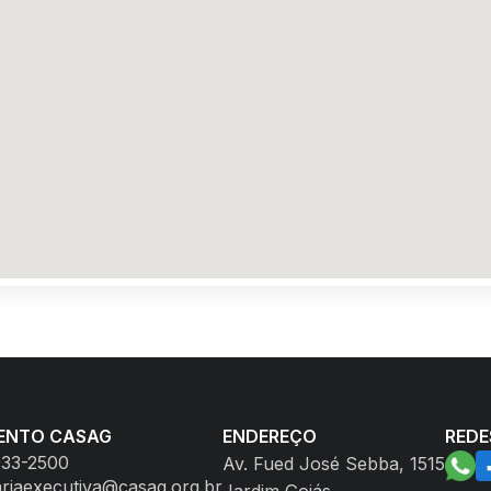
ENTO CASAG
ENDEREÇO
REDE
933-2500
Av. Fued José Sebba, 1515
ariaexecutiva@casag.org.br