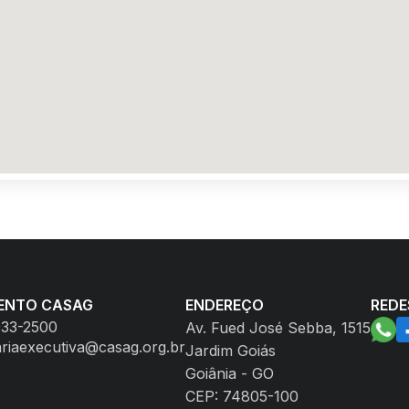
ENTO CASAG
ENDEREÇO
REDE
933-2500
Av. Fued José Sebba, 1515
ariaexecutiva@casag.org.br
Jardim Goiás
Goiânia - GO
CEP: 74805-100