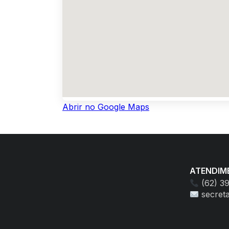
Abrir no Google Maps
ATENDIM
(62) 3
secret