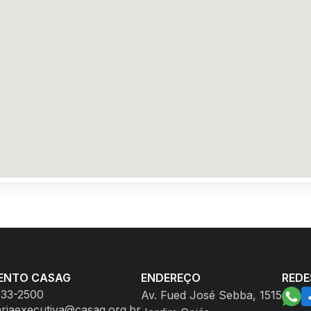
ENTO CASAG
ENDEREÇO
REDE
933-2500
Av. Fued José Sebba, 1515
ariaexecutiva@casag.org.br