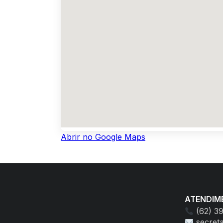
Abrir no Google Maps
ATENDIM
(62) 3
secret